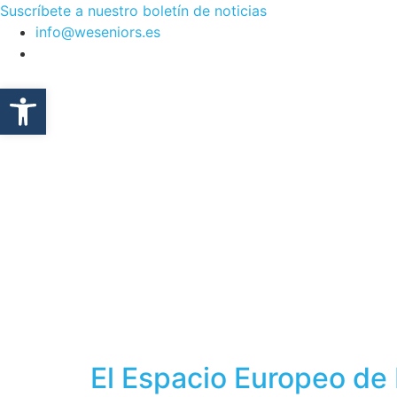
Ir
Suscríbete a nuestro boletín de noticias
al
info@weseniors.es
contenido
Abrir barra de herramientas
El Espacio Europeo de D